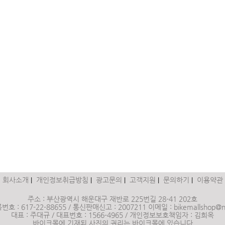
회사소개
개인정보취급방침
광고문의
고객지원
문의하기
이용약관
|
|
|
|
|
주소 : 부산광역시 해운대구 재반로 225번길 28-41 202호
 : 617-22-88655 / 통신판매신고 : 2007211 이메일 : bikemallshop@n
대표 : 주대규 / 대표번호 : 1566-4965 / 개인정보보호책임자 : 김희옥
바이크몰에 기재된 사진의 권리는 바이크몰에 있습니다