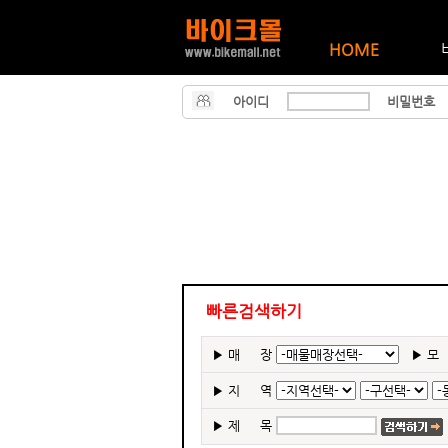
HOME
아이디
비밀번호
빠른검색하기
▶
매 장
▶
모
▶
지 역
▶
제 목