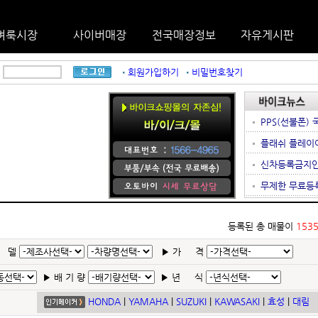
벼룩시장
사이버매장
전국매장정보
자유게시판
회원가입하기
비밀번호찾기
PPS(선불폰) 
플래쉬 플레이어 8
신차등록금지
무제한 무료등록
등록된 총 매물이
153
 델
▶
가 격
▶
배 기 량
▶
년 식
HONDA
|
YAMAHA
|
SUZUKI
|
KAWASAKI
|
효성
|
대림