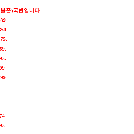
선불폰)국번입니다
~789
50
75.
9.
3.
99
799
74
93