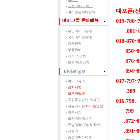
포켓/미니바이크
대포폰(
바이크몰위탁판매
019-780
.801~8
수입바이크판매
국산바이크판매
018-870~8
용품판매
850~86
부품판매
레저/스포츠
876~89
보트/제트스키
894~8
017-797~
바이크뉴스
공지사항
.389
질문과답변
016.798.
구질문과답변 게시판
자유게시판
UCC동영상
799
벼룩시장
업자거래게시판
.872~8
튜닝/정비(Tip & Tech)
.891~8
시승기
중고매매가이드