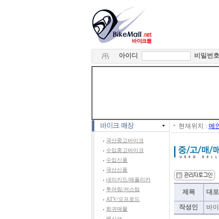
아이디
비밀번
현재위치 :
메
국산중고바이크
수입중고바이크
수입신품
국산신품
네이키드/레플리카
투어링/커스텀
제목
대포
ATV/오프로드
작성인
바이
희귀매물
엑시브