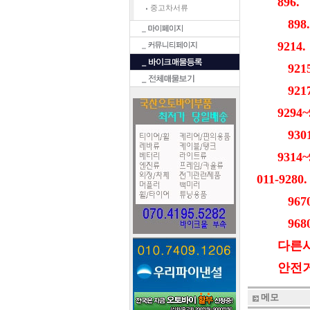
896.
중고차서류
898.
9214.
9215
9217~
9294~9
9301~
9314~9
011-9280.
9670~
9680~
다른사람
안전거래
메모