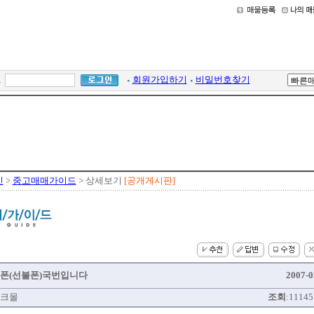
호
회원가입하기
비밀번호찾기
인
>
중고매매가이드
> 상세보기
[공개게시판]
폰(선불폰)국번입니다
2007-0
크몰
조회
:111