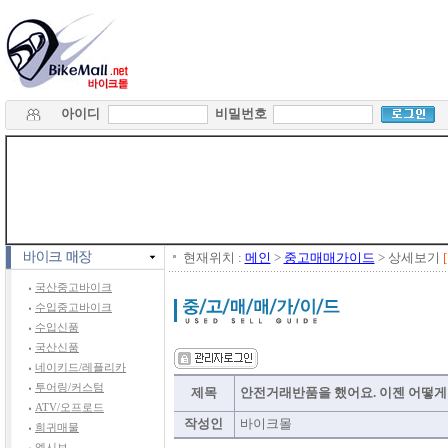
아이디
비밀번호
현재위치 :
메인
>
중고매매가이드
> 상세보기
국산중고바이크
수입중고바이크
수입신품
국산신품
네이키드/레플리카
투어링/커스텀
제목
안전거래반품을 했어요. 이젠 어떻게
ATV/오프로드
작성인
바이크몰
희귀매물
엑시브