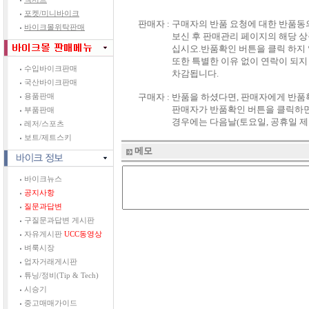
포켓/미니바이크
판매자 :
구매자의 반품 요청에 대한 반품동
바이크몰위탁판매
보신 후 판매관리 페이지의 해당 
십시오.반품확인 버튼을 클릭 하지 
또한 특별한 이유 없이 연락이 되지
수입바이크판매
차감됩니다.
국산바이크판매
구매자 :
반품을 하셨다면, 판매자에게 반품
용품판매
판매자가 반품확인 버튼을 클릭하면
부품판매
경우에는 다음날(토요일, 공휴일 제
레저/스포츠
보트/제트스키
메모
바이크뉴스
공지사항
질문과답변
구질문과답변 게시판
자유게시판
UCC동영상
벼룩시장
업자거래게시판
튜닝/정비(Tip & Tech)
시승기
중고매매가이드