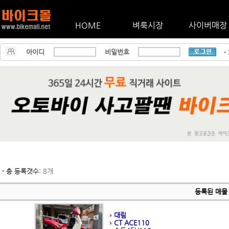
HOME
벼룩시장
사이버매장
아이디
비밀번호
총 등록갯수:
8개
등록된 매물
대림
CT ACE110