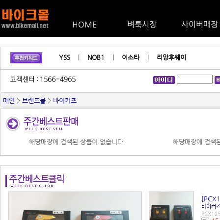
HOME
벼룩시장
사이버매장
YSS
|
NOB1
|
이소타
|
리앙후웨이
메인
>
브랜드몰
>
바이커즈
해당매장에 검색된 상품이 없습니다.
해당매장에 검색된
[PCX
바이커
PCX1