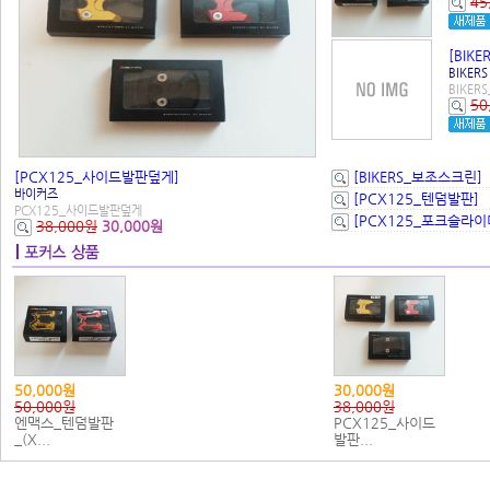
45
[BIK
BIKERS
BIKE
50
[PCX125_사이드발판덮게]
[BIKERS_보조스크린]
바이커즈
[PCX125_텐덤발판]
PCX125_사이드발판덮게
[PCX125_포크슬라이
38,000원
30,000원
50,000원
30,000원
50,000원
38,000원
엔맥스_텐덤발판
PCX125_사이드
_(X...
발판...