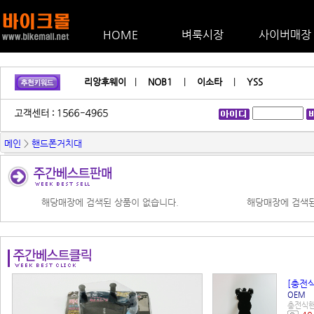
HOME
벼룩시장
사이버매장
리앙후웨이
|
NOB1
|
이소타
|
YSS
메인
>
핸드폰거치대
해당매장에 검색된 상품이 없습니다.
해당매장에 검색된
[충전
OEM
충전식