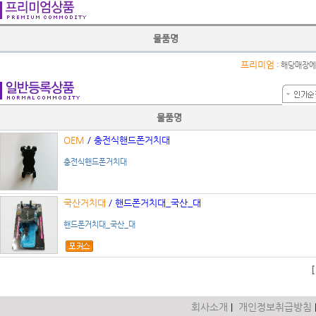
물품명
프리미엄
: 해당매장에
물품명
OEM
/ 충전식핸드폰거치대
충전식핸드폰거치대
국산거치대
/ 핸드폰거치대_국산_대
핸드폰거치대_국산_대
[
회사소개
개인정보취급방침
|