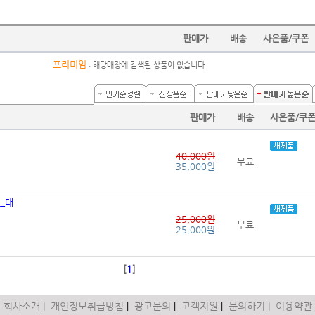
판매가
배송
사은품/쿠폰
프리미엄
: 해당매장에 검색된 상품이 없습니다.
판매가
배송
사은품/쿠
40,000원
무료
35,000원
산_대
25,000원
무료
25,000원
[
1
]
회사소개
개인정보취급방침
광고문의
고객지원
문의하기
이용약관
|
|
|
|
|