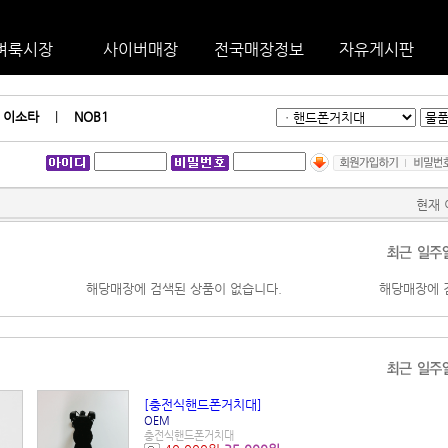
벼룩시장
사이버매장
전국매장정보
자유게시판
|
이소타
|
NOB1
현재 
해당매장에 검색된 상품이 없습니다.
해당매장에 
[충전식핸드폰거치대]
OEM
충전식핸드폰거치대