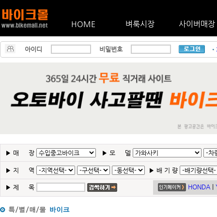
HOME
벼룩시장
사이버매장
아이디
비밀번호
▶
매 장
▶
모 델
▶
지 역
▶
배 기 량
HONDA
|
▶
제 목