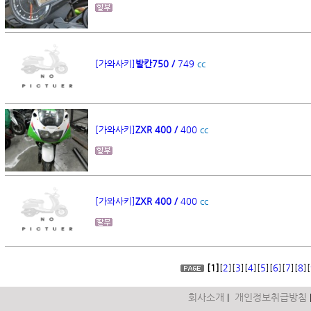
[가와사키]
발칸750 /
749
cc
[가와사키]
ZXR 400 /
400
cc
[가와사키]
ZXR 400 /
400
cc
[1]
[
2
][
3
][
4
][
5
][
6
][
7
][
8
][
회사소개
개인정보취급방침
|